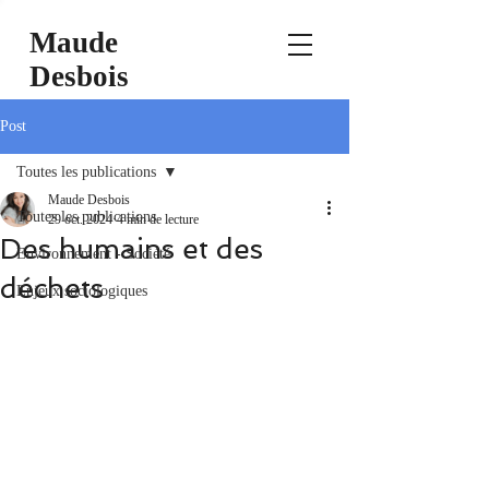
Maude
Desbois
Post
Toutes les publications
Maude Desbois
Toutes les publications
29 oct. 2024
4 min de lecture
Des humains et des
Environnement - Société
déchets
Enjeux sociologiques